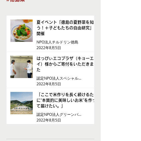
夏イベント「徳島の夏野菜を知ろ
う！＋子どもたちの自由研究」を
開催
NPO法人チルドリン徳島
2022年8月5日
はっぴぃエコプラザ（キョーエ
イ）様からご寄付をいただきまし
た
認定NPO法人スペシャルオリンピックス日本・徳島
2022年8月5日
「ここで米作りを長く続けるため
に“本質的に美味しいお米”を作っ
て届けたい。」
認定NPO法人グリーンバレー
2022年8月5日