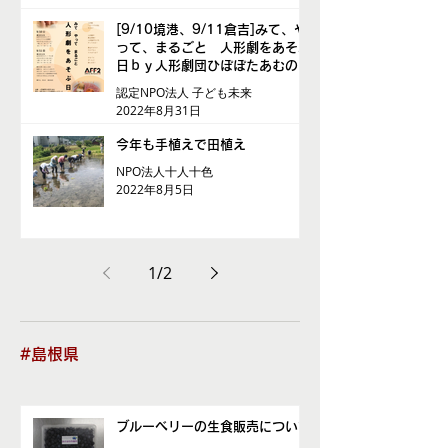
[9/10境港、9/11倉吉]みて、や
って、まるごと 人形劇をあそぶ
日ｂｙ人形劇団ひぽぽたあむの
認定NPO法人 子ども未来
2022年8月31日
今年も手植えで田植え
NPO法人十人十色
2022年8月5日
1
/
2
#島根県
ブルーベリーの生食販売について