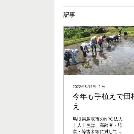
記事
2022年8月5日
∙
1
分
今年も手植えで田
え
鳥取県鳥取市のNPO法人
十人十色は、高齢者・児
童・障害者等に対して、