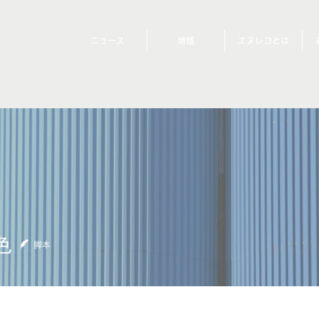
ニュース
地域
エヌレコとは
色
脚本