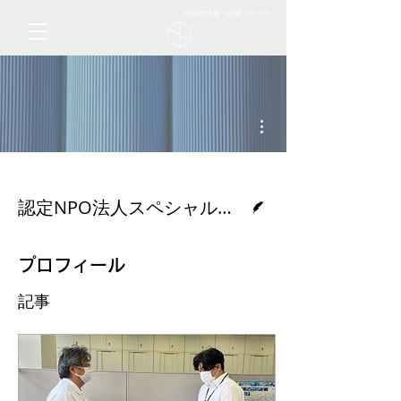
NPOの情報・応援メディア
その他
脚本
認定NPO法人スペシャルオリンピックス日本・徳島
プロフィール
記事