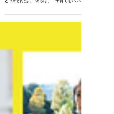
会議とは！？
こんにちは！エヌレコ編集部です。 今日
は、山口県を拠点に活躍する NPO法人あっ
と の紹介だよ。 彼らは、「子育てをハンデ
でなくアドバンテージに」を 活動理念 に、
山口市の「ほっとさろん西門前てと」を拠点
として活動しているんだ...