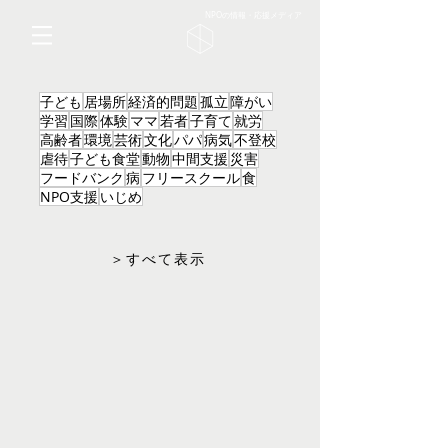
NPOの情報・応援メディア
子ども
居場所
経済的問題
孤立
障がい
学習
国際
体験
ママ
若者
子育て
就労
高齢者
環境
芸術
文化
パパ
病気
不登校
虐待
子ども食堂
動物
中間支援
災害
フードバンク
病
フリースクール
食
NPO支援
いじめ
＞すべて表示