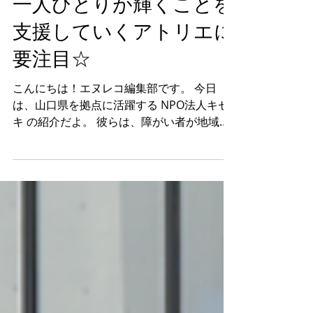
2024年11月13日
読了時間: 1分
一人ひとりが輝くことを
支援していくアトリエに
要注目☆
こんにちは！エヌレコ編集部です。 今日
は、山口県を拠点に活躍する NPO法人キセ
キ の紹介だよ。 彼らは、障がい者が地域で
自立し、安心して暮らせる社会の実現を目指
して、山口県光市を拠点に活動してるよ。
主な事業内容 は、生活訓練、就労移行・暫
定支援、就労継続支援B型など、...