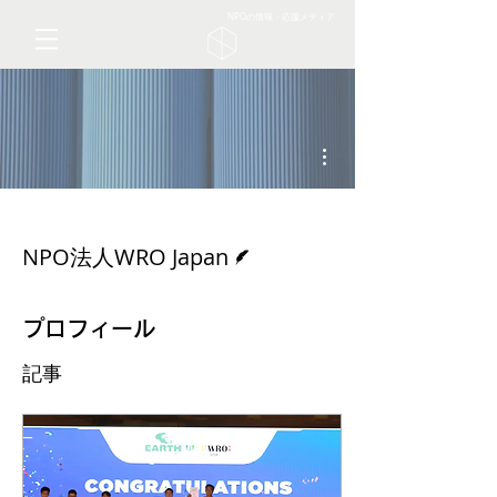
NPOの情報・応援メディア
その他
脚本
NPO法人WRO Japan
プロフィール
記事