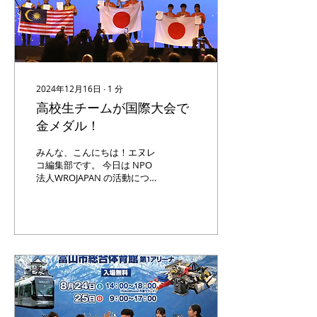
2024年12月16日
∙
1
分
高校生チームが国際大会で
金メダル！
みんな、こんにちは！エヌレ
コ編集部です。 今日は NPO
法人WROJAPAN の活動につ
いて紹介するよ。
WROJAPAN は、未来の科学
者や技術者を育てるために、
ロボットコンテストを通じて
子どもたちに科学技術の楽し
さを伝えているんだ。活動拠
点は東京都港区にあって、全
国の小...