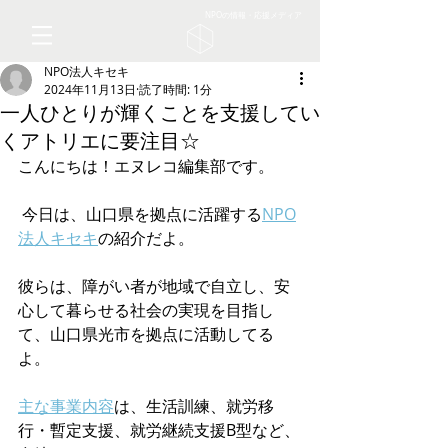
NPOの情報・応援メディア
NPO法人キセキ
2024年11月13日
読了時間: 1分
一人ひとりが輝くことを支援してい
くアトリエに要注目☆
こんにちは！エヌレコ編集部です。
 今日は、山口県を拠点に活躍する
NPO
法人キセキ
の紹介だよ。
彼らは、障がい者が地域で自立し、安
心して暮らせる社会の実現を目指し
て、山口県光市を拠点に活動してる
よ。
主な事業内容
は、生活訓練、就労移
行・暫定支援、就労継続支援B型など、