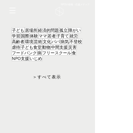
NPOの情報・応援メディア
子ども
居場所
経済的問題
孤立
障がい
学習
国際
体験
ママ
若者
子育て
就労
高齢者
環境
芸術
文化
パパ
病気
不登校
虐待
子ども食堂
動物
中間支援
災害
フードバンク
病
フリースクール
食
NPO支援
いじめ
＞すべて表示