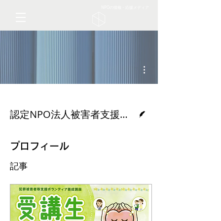
NPOの情報・応援メディア
その他
脚本
認定NPO法人被害者支援ネットワーク佐賀VOISS
プロフィール
記事