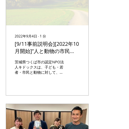
2022年9月4日
∙
1
分
[9/11事前説明会][2022年10
月開始]“人と動物の市民
塾”とは！？
茨城県つくば市の認定NPO法
人キドックスは、子ども・若
者・市民と動物に対して、地
域社会に根差した新しい人と
動物の福祉モデルに基づく動
物介在活動に関する事業、人
と動物の福祉に関する事業や
啓発活動等を行う団体です。
団体は、自分らしく人と動物
と地域と関わるための3か月
の学びのプ...