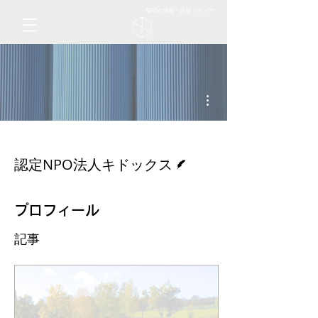
NPOの情報・応援メディア
その他
脚本
認定NPO法人キドックス
プロフィール
記事