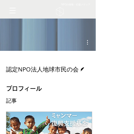
NPOの情報・応援メディア
その他
脚本
認定NPO法人地球市民の会
プロフィール
記事