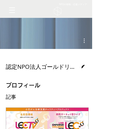
NPOの情報・応援メディア
その他
脚本
認定NPO法人ゴールドリボン・ネットワーク
プロフィール
記事