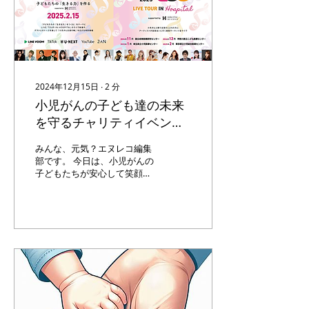
2024年12月15日
∙
2
分
小児がんの子ども達の未来
を守るチャリティイベント
開催！
みんな、元気？エヌレコ編集
部です。 今日は、小児がんの
子どもたちが安心して笑顔で
生活できる社会の実現を目指
し、児患・経験者とその家
族、医療関係者、支援者の心
を結ぶ活動なっている 認定
NPO法人ゴールドリボン・ネ
ットワーク を紹介するよ。
この 団体の活動理念...