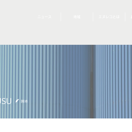
ニュース
地域
エヌレコとは
USU
脚本