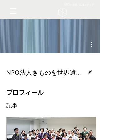
NPOの情報・応援メディア
その他
脚本
NPO法人きものを世界遺産にするための全国会議
プロフィール
記事