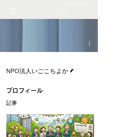
NPOの情報・応援メディア
その他
脚本
NPO法人いごこちよか
プロフィール
記事