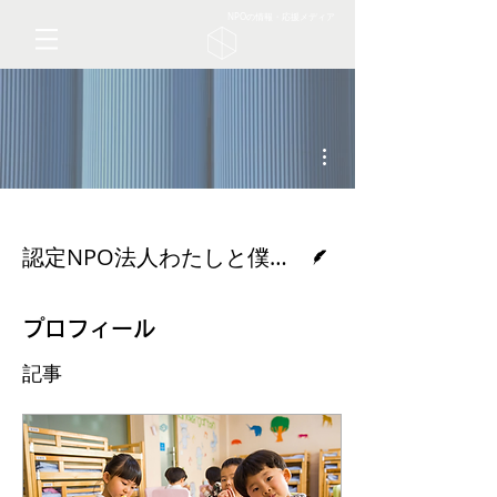
NPOの情報・応援メディア
その他
脚本
認定NPO法人わたしと僕の夢
プロフィール
記事