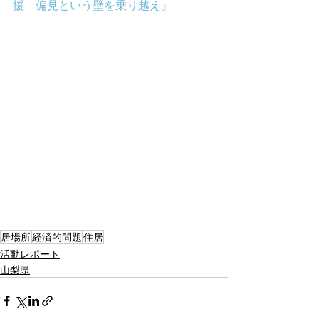
援　偏見という壁を乗り越え』
居場所
経済的問題
住居
活動レポート
山梨県