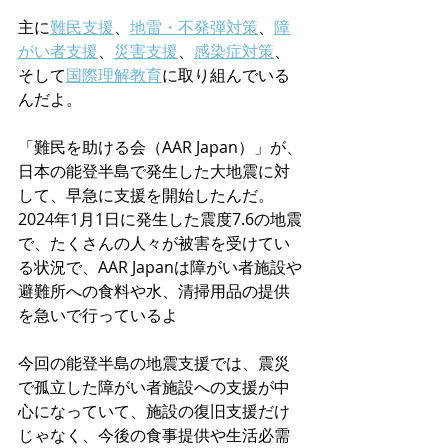
主に
難民支援
、
地雷・不発弾対策
、
障
がい者支援
、
災害支援
、
感染症対策
、
そして
国際理解教育
に取り組んでいる
んだよ​。
「難民を助ける会（AAR Japan）」が、
日本の能登半島で発生した大地震に対
して、早急に支援を開始したんだ。
2024年1月1日に発生した震度7.6の地震
で、たくさんの人々が被害を受けてい
る状況で、AAR Japanは障がい者施設や
避難所への食料や水、清掃用品の提供
を急いで行っているよ​
今回の能登半島の地震支援では、震災
で孤立した障がい者施設への支援が中
心になっていて、施設の復旧支援だけ
じゃなく、今後の食事提供や生活必需