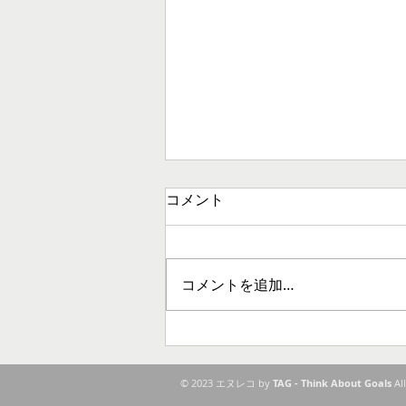
コメント
コメントを追加…
[3/7開催]LGBTQユースの声を社
会へ ―「LGBTQ/SOGIE Youth
Forum 2026」
© 2023 エヌレコ by
TAG - Think About Goals
Al