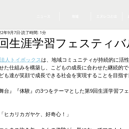
ニュース
地域
エヌレコとは
22年9月7日
読了時間: 1分
11]第9回生涯学習フェスティ
O法人トイボックス
は、地域コミュニティが持続的に活
せた仕組みを構築し、こどもの成長に合わせた継続的で
ども達が笑顔で成長できる社会を実現することを目指す
舞台』『体験』の3つをテーマとした第9回生涯学習フ
「ヒカリカガヤケ、好奇心！」