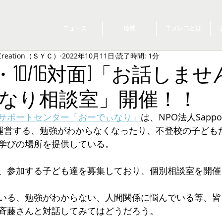
ニュース
地域
エヌレコとは
 Creation（ＳＹＣ）
2022年10月11日
読了時間: 1分
zoom・10/16対面]「お話し
なり相談室」開催！！
サポートセンター「おーでぃなり」
は、NPO法人Sapporo
YC）が運営する、勉強がわからなくなったり、不登校の子ど
学びの場所を提供している。
、参加する子ども達を募集しており、個別相談室を開催
いる、勉強がわからない、人間関係に悩んでいる等、皆
斉藤さんと対話してみてはどうだろう。