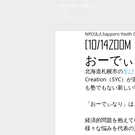
NPOの情報・応援メディア
NPO法人Sapporo Youth
[10/14
おーでぃ
北海道札幌市の​​
学び
Creation（S
も塾でもない新しい
「おーでぃなり」は
経済的問題を抱えて
様々な悩みを代表の