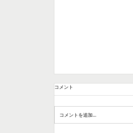
コメント
コメントを追加…
[3/7開催]LGBTQユースの声を社