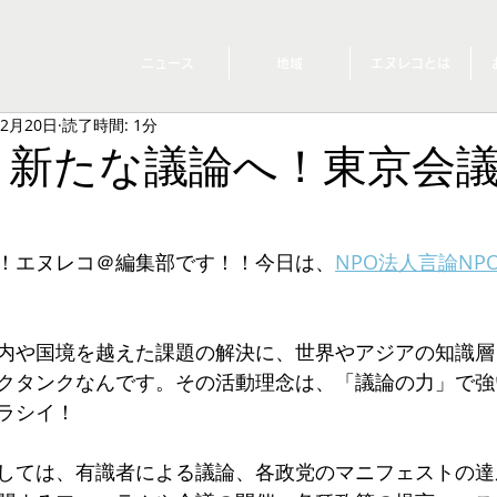
ニュース
地域
エヌレコとは
年2月20日
読了時間: 1分
、新たな議論へ！東京会議2
！エヌレコ＠編集部です！！今日は、
NPO法人言論NP
内や国境を越えた課題の解決に、世界やアジアの知識層
クタンクなんです。その活動理念は、「議論の力」で強
ラシイ！
しては、有識者による議論、各政党のマニフェストの達