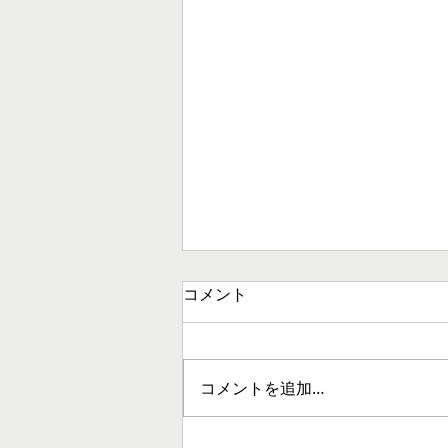
コメント
コメントを追加…
[3/7開催]LGBTQユースの声を社