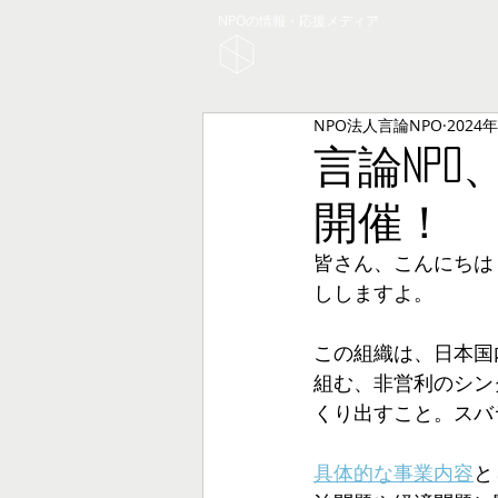
NPOの情報・応援メディア
NPO法人言論NPO
2024
言論NPO
開催！
皆さん、こんにちは
ししますよ。
この組織は、日本国
組む、非営利のシン
くり出すこと。スバ
具体的な事業内容
と