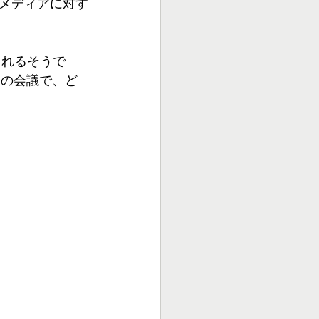
メディアに対す
されるそうで
この会議で、ど
！