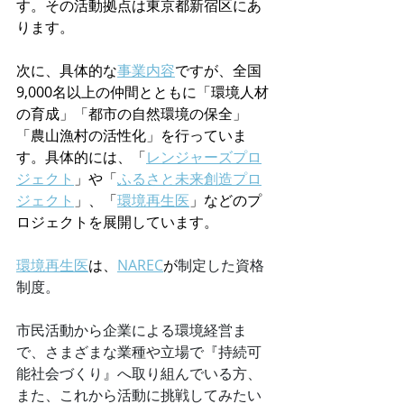
す。その活動拠点は東京都新宿区にあ
ります。
次に、具体的な
事業内容
ですが、全国
9,000名以上の仲間とともに「環境人材
の育成」「都市の自然環境の保全」
「農山漁村の活性化」を行っていま
す。具体的には、「
レンジャーズプロ
ジェクト
」や「
ふるさと未来創造プロ
ジェクト
」、「
環境再生医
」などのプ
ロジェクトを展開しています。
環境再生医
は、
NAREC
が
制定した資格
制度。
市民活動から企業による環境経営ま
で、さまざまな業種や立場で『持続可
能社会づくり』へ取り組んでいる方、
また、これから活動に挑戦してみたい