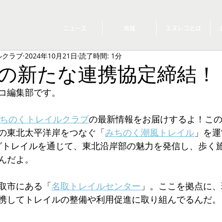
ニュース
地域
エヌレコとは
ルクラブ
2024年10月21日
読了時間: 1分
の新たな連携協定締結！
コ編集部です。
みちのくトレイルクラブ
の最新情報をお届けするよ！こ
の東北太平洋岸をつなぐ「
みちのく潮風トレイル
」を運
ロングトレイルを通じて、東北沿岸部の魅力を発信し、歩く
んだよ。
取市にある「
名取トレイルセンター
」。ここを拠点に、
携してトレイルの整備や利用促進に取り組んでるんだ。