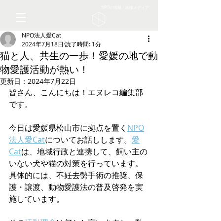
NPOの情報・応援メディア
NPO法人愛Cat
2024年7月18日
読了時間: 1分
猫と人、共生の一歩！愛媛の地で動
物愛護活動が熱い！
更新日：
2024年7月22日
皆さん、こんにちは！エヌレコ編集部
です。
今日は愛媛県松山市に拠点を置く
NPO
法人愛Cat
についてお話しします。
愛
Cat
は、地域行政と連携して、飼い主の
いない犬や猫の対策を行っています。
具体的には、不妊去勢手術の推奨、保
護・譲渡、動物愛護法の普及啓発を実
施しています。