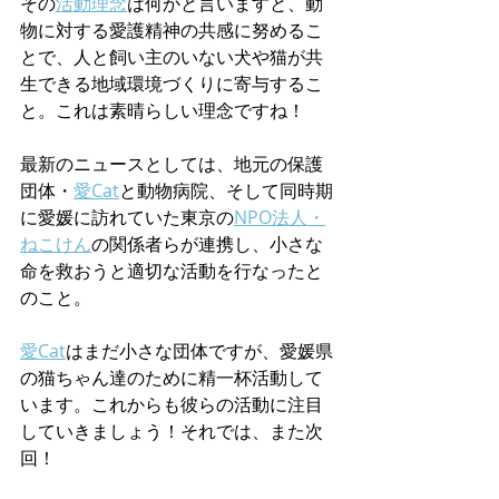
その
活動理念
は何かと言いますと、動
物に対する愛護精神の共感に努めるこ
とで、人と飼い主のいない犬や猫が共
生できる地域環境づくりに寄与するこ
と。これは素晴らしい理念ですね！
最新のニュースとしては、地元の保護
団体・
愛Cat
と動物病院、そして同時期
に愛媛に訪れていた東京の
NPO法人・
ねこけん
の関係者らが連携し、小さな
命を救おうと適切な活動を行なったと
のこと。
愛Cat
はまだ小さな団体ですが、愛媛県
の猫ちゃん達のために精一杯活動して
います。これからも彼らの活動に注目
していきましょう！それでは、また次
回！