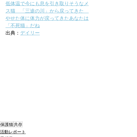
低体温で今にも息を引き取りそうなメ
ス猫　「三途の川」から戻ってきた　
やせた体に体力が戻ってきたあなたは
「不死猫」だね
出典：
デイリー
保護猫
共存
活動レポート