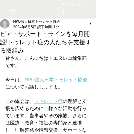
NPOの情報・応援メディア
NPO法人日本トゥレット協会
2024年8月5日
読了時間: 1分
ピア・サポート・ラインを毎月開
設!トゥレット症の人たちを支援す
る取組み
皆さん、こんにちは！エヌレコ編集部
です。
今日は、
NPO法人日本トゥレット協会
についてお話ししますよ。
この協会は、
トゥレット症
の理解と支
援を広めるために、様々な活動を行っ
ています。当事者やその家族、さらに
は医療・教育・福祉の専門家と連携
し、理解啓発や情報交換、サポートな