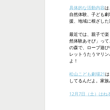
具体的な活動内容
は
自然体験、子ども劇
援、地域に根ざした
最近では、親子で楽
然体験あそび」って
の森で、ロープ遊び
レットうたうマリン
よ！
松山こども劇場21
は
してるんだよ。家族
12月7日（土）は