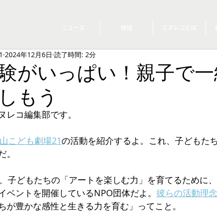
ニュース
地域
エヌレコとは
1
2024年12月6日
読了時間: 2分
験がいっぱい！親子で一
しもう
ヌレコ編集部です。
松山こども劇場21
の活動を紹介するよ。これ、子どもた
だ。
、子どもたちの「アートを楽しむ力」を育てるために、
イベントを開催しているNPO団体だよ。
彼らの活動理
ちが豊かな感性と生きる力を育む」ってこと。