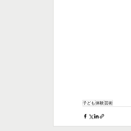
子ども
体験
芸術