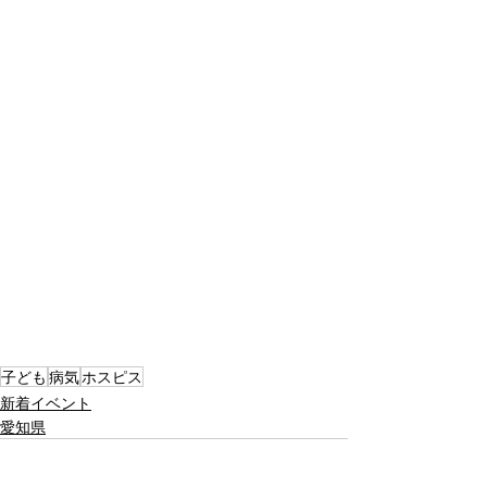
子ども
病気
ホスピス
新着イベント
愛知県