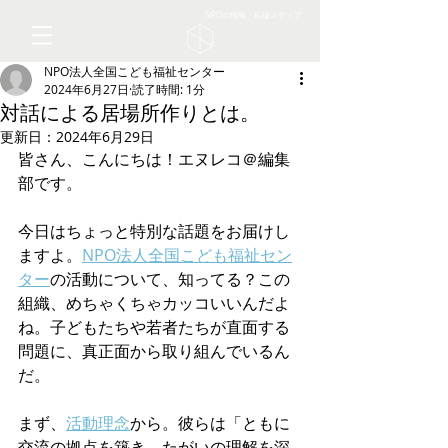
NPOの情報・応援メディア
NPO法人全国こども福祉センター
2024年6月27日
読了時間: 1分
対話による居場所作りとは。
更新日：
2024年6月29日
皆さん、こんにちは！エヌレコ＠編集
部です。
今日はちょっと特別な話題をお届けし
ますよ。
NPO法人全国こども福祉セン
ター
の活動について、知ってる？この
組織、めちゃくちゃカッコいいんだよ
ね。子どもたちや若者たちが直面する
問題に、真正面から取り組んでいるん
だ。
まず、
活動理念
から。彼らは「ともに
交流の拠点を築き、たがいの理解を深