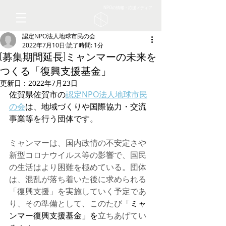
NPOの情報・応援メディア
認定NPO法人地球市民の会
2022年7月10日
読了時間: 1分
[募集期間延長]ミャンマーの未来を
つくる「復興支援基金」
更新日：
2022年7月23日
佐賀県佐賀市の
認定NPO法人地球市民
の会
は、地域づくりや国際協力・交流
事業等を行う団体です。
ミャンマーは、国内政情の不安定さや
新型コロナウイルス等の影響で、国民
の生活はより困難を極めている。団体
は、混乱が落ち着いた後に求められる
「復興支援」を実施していく予定であ
り、その準備として、このたび
「ミャ
ンマー復興支援基金」を
立ちあげてい