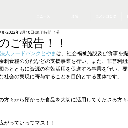
ニュース
地域
エヌレコとは
やま
2022年8月10日
読了時間: 1分
のご報告！！
O法人フードバンクとやま
は、社会福祉施設及び食事を
余剰食糧の分配などの支援事業を行い、また、非営利組
図るとともに資源の有効活用を促進する事業を行い、要
な社会の実現に寄与することを目的とする団体です。
の方々から預かった食品を大切に活用してくださる方々
広がっていってマス！！