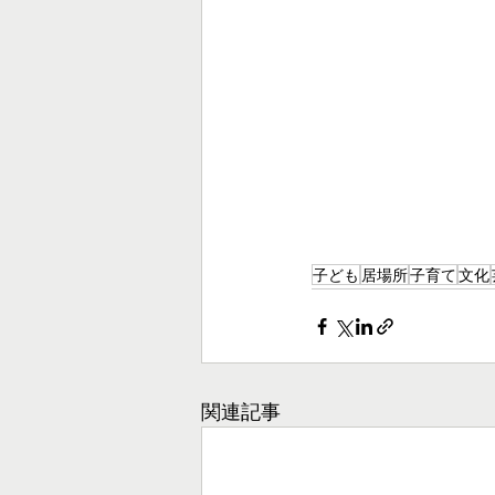
子ども
居場所
子育て
文化
関連記事