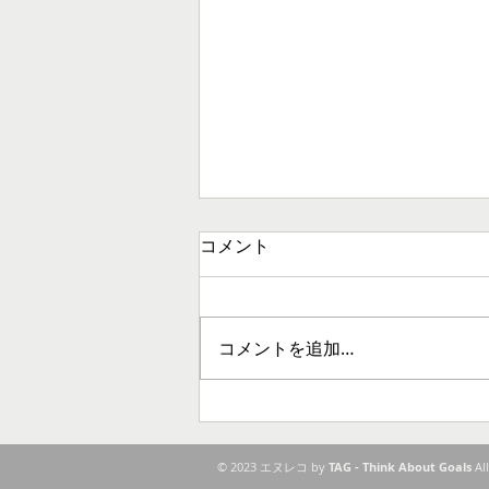
コメント
コメントを追加…
現地工房訪問ツアーへＧＯ！
© 2023 エヌレコ by
TAG - Think About Goals
Al