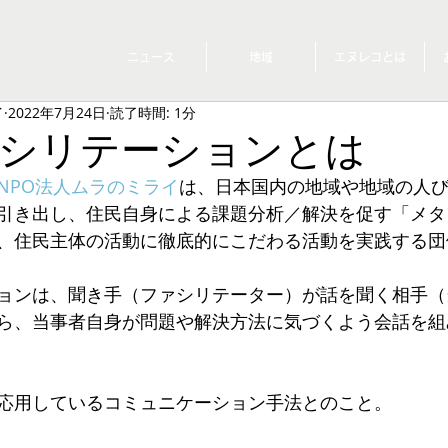
ニュース
地域
エヌレコとは
イ
2022年7月24日
読了時間: 1分
シリテーションとは
NPO法人ムラのミライ
は、日本国内の地域や地域の人
引き出し、住民自身による課題分析／解決を促す「メタ
、住民主体の活動に徹底的にこだわる活動を実践する団
ョンは、聞き手（ファシリテーター）が話を聞く相手（
ら、当事者自身が問題や解決方法に気づくよう会話を組
応用しているコミュニケーション手法とのこと。