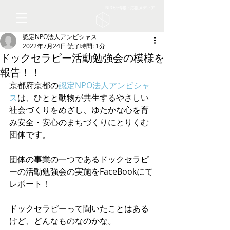
NPOの情報・応援メディア
認定NPO法人アンビシャス
2022年7月24日
読了時間: 1分
ドックセラピー活動勉強会の模様を
報告！！
京都府京都の
認定NPO法人アンビシャ
ス
は、ひとと動物が共生するやさしい
社会づくりをめざし、ゆたかな心を育
み安全・安心のまちづくりにとりくむ
団体です。
団体の事業の一つであるドックセラピ
ーの活動勉強会の実施をFaceBookにて
レポート！
ドックセラピーって聞いたことはある
けど、どんなものなのかな。