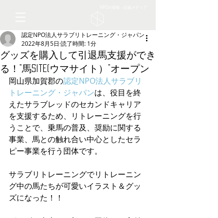
NPOの情報・応援メディア
認定NPO法人サラブリトレーニング・ジャパン
2022年8月5日
読了時間: 1分
グッズを購入して引退馬支援ができ
る！”馬site(ウマサイト）”オープン
岡山県加賀郡の
認定NPO法人サラブリ
トレーニング・ジャパン
は、役目を終
えたサラブレッドのセカンドキャリア
を支援するため、リトレーニングを行
うことで、乗馬の普及、奨励に関する
事業、馬との触れ合い中心としたセラ
ピー事業を行う団体です。
サラブリトレーニングでリトレーニン
グ中の馬たちが可愛いイラスト＆グッ
ズになった！！