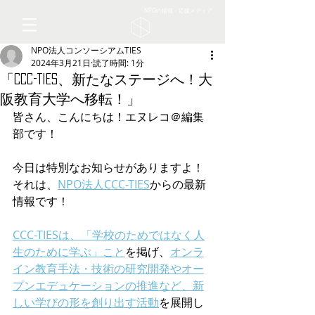
NPOの情報・応援メディア
NPO法人コンソーシアムTIES
2024年3月21日
読了時間: 1分
「CCC-TIES、新たなステージへ！大
阪教育大学へ移転！」
皆さん、こんにちは！エヌレコ＠編集
部です！
今日は特別なお知らせがありますよ！
それは、
NPO法人CCC-TIES
からの最新
情報です！
CCC-TIESは、「学校のためではなく人
生のために学ぶ」こと
を掲げ、
オンラ
イン教育手法・技術の研究開発やオー
プンエデュケーションの推進など、新
しい学びの形を創り出す活動
を展開し