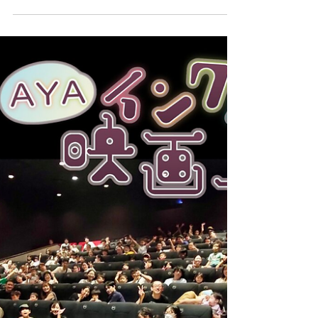
「患者安全の日」記念シ
ンポジウム開催！
みんな元気？エヌレコ編集部です。 今日は
NPO法人架け橋 の活動について紹介する
よ！ まずは、 彼らの活動理念 から。架け橋
は、医療事故で傷ついた患者や家族、そして
医療者の気持ちに寄り添うことを大切にして
るんだ。彼らは、関係者の話をしっかり聴い
て、一緒に考えることを重視し...