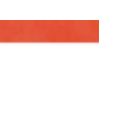
ちゃんバスについてお話ししますよ。このバ
スは、NPO法人まちづくり活性化土浦が運
営していて、中心市街地活性化を目的とした
コミュニティバスなんです。...