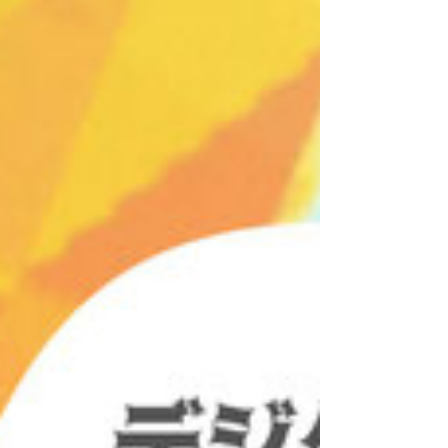
とする埼玉県入間市のNPO法人えじそんく
らぶ。 ADHDを障害としてクローズアップ
するのではなく、豊かな個性の...