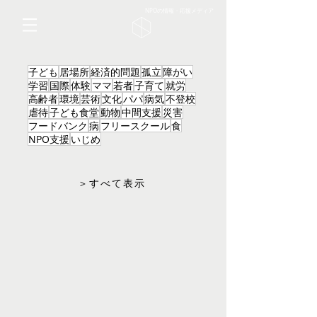
NPOの情報・応援メディア
子ども
居場所
経済的問題
孤立
障がい
学習
国際
体験
ママ
若者
子育て
就労
高齢者
環境
芸術
文化
パパ
病気
不登校
虐待
子ども食堂
動物
中間支援
災害
フードバンク
病
フリースクール
食
NPO支援
いじめ
＞すべて表示