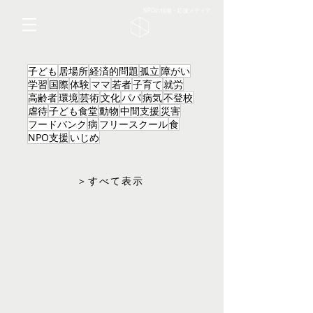
NPOの情報・応援メディア
子ども
居場所
経済的問題
孤立
障がい
学習
国際
体験
ママ
若者
子育て
就労
高齢者
環境
芸術
文化
パパ
病気
不登校
虐待
子ども食堂
動物
中間支援
災害
フードバンク
病
フリースクール
食
NPO支援
いじめ
＞すべて表示